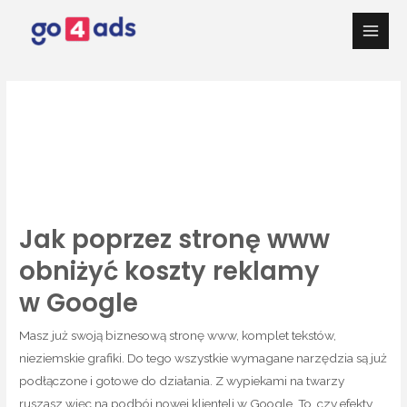
Przejdź
do
Main
treści
Men
Optymalizacje
Jak poprzez stronę www
obniżyć koszty reklamy
w Google
Masz już swoją biznesową stronę www, komplet tekstów,
nieziemskie grafiki. Do tego wszystkie wymagane narzędzia są już
podłączone i gotowe do działania. Z wypiekami na twarzy
ruszasz więc na podbój nowej klienteli w Google. To, czy efekty