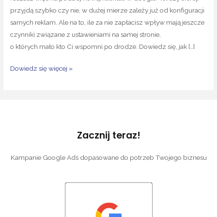
przyjdą szybko czy nie, w dużej mierze zależy już od konfiguracji
samych reklam. Ale na to, ile za nie zapłacisz wpływ mają jeszcze
czynniki związane z ustawieniami na samej stronie,
o których mało kto Ci wspomni po drodze. Dowiedz się, jak […]
Jak
Dowiedz się więcej »
poprzez
stronę
www
obniżyć
koszty
Zacznij teraz!
reklamy
w Google
Kampanie Google Ads dopasowane do potrzeb Twojego biznesu