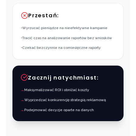
Przestań:
•
Wyrzucać pieniądze na nieefektywne kampanie
•
Tracić czas na analizowanie raportów bez wniosków
•
Czekać bezczynnie na comiesięczne raporty
Zacznij natychmiast:
→
Maksymalizować ROI i obniżać koszty
→
Wyprzedzać konkurencję strategią reklamową
→
Podejmować decyzje oparte na danych