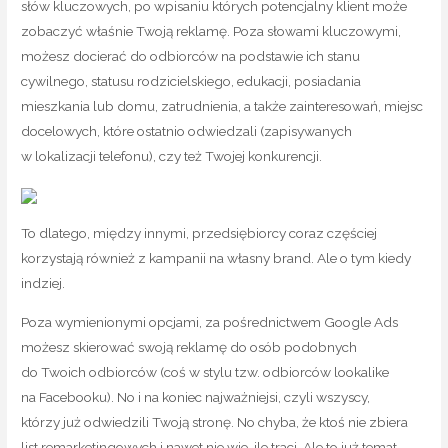
słów kluczowych, po wpisaniu których potencjalny klient może
zobaczyć właśnie Twoją reklamę. Poza słowami kluczowymi,
możesz docierać do odbiorców na podstawie ich stanu
cywilnego, statusu rodzicielskiego, edukacji, posiadania
mieszkania lub domu, zatrudnienia, a także zainteresowań, miejsc
docelowych, które ostatnio odwiedzali (zapisywanych
w lokalizacji telefonu), czy też Twojej konkurencji.
To dlatego, między innymi, przedsiębiorcy coraz częściej
korzystają również z kampanii na własny brand. Ale o tym kiedy
indziej.
Poza wymienionymi opcjami, za pośrednictwem Google Ads
możesz skierować swoją reklamę do osób podobnych
do Twoich odbiorców (coś w stylu tzw. odbiorców lookalike
na Facebooku). No i na koniec najważniejsi, czyli wszyscy,
którzy już odwiedzili Twoją stronę. No chyba, że ktoś nie zbiera
list remarketingowych i nawet nie wie, ile traci. Ale to już temat