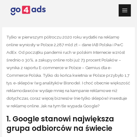
Przejdź
do
Main
treści
Men
Tylko w pierwszym półroczu 2020 roku wydatki na reklamę
online wyniosły w Polsce 2,287 mld zł – dane IAB Polska i PwC
AdEx. Od początku pandemii ruch w polskim Internecie wzrósł
średnio o 30%, a zakupy online robi już 73 procent Polaków –
wynika z raportu E-commerce w Polsce – Gemius dla e-
Commerce Polska. Tylko do końca kwietnia w Polsce przybyło 1,7
tys. e-sklepów (wg analityków Bisnode). I choć obecnie większość
reklamodawców wydaje mniej na kampanie reklamowe niż
dotychczas, coraz więcej biznesów (nie tylko sklepów) inwestuje
w reklamę online. Jak na tym tle wypada Google?
1. Google stanowi największa
grupa odbiorców na świecie