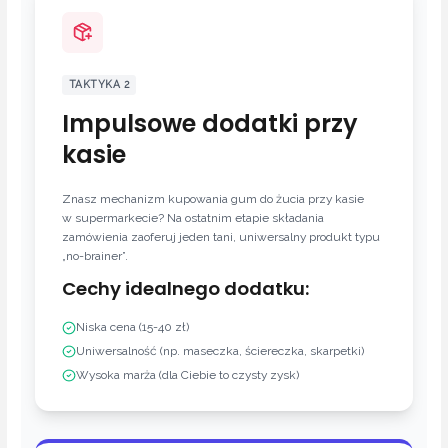
TAKTYKA 2
Impulsowe dodatki przy
kasie
Znasz mechanizm kupowania gum do żucia przy kasie
w supermarkecie? Na ostatnim etapie składania
zamówienia zaoferuj jeden tani, uniwersalny produkt typu
„no-brainer”.
Cechy idealnego dodatku:
Niska cena (15-40 zł)
Uniwersalność (np. maseczka, ściereczka, skarpetki)
Wysoka marża (dla Ciebie to czysty zysk)