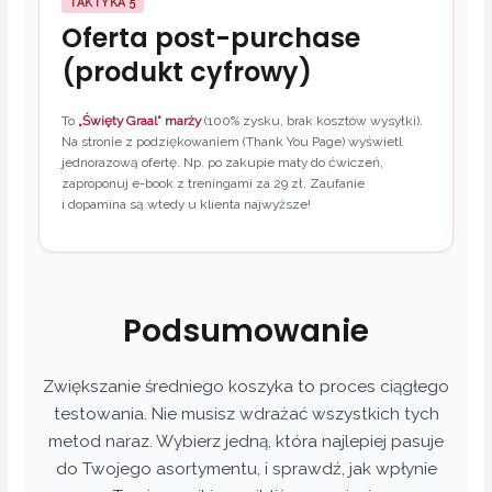
TAKTYKA 5
Oferta post-purchase
(produkt cyfrowy)
To
„Święty Graal” marży
(100% zysku, brak kosztów wysyłki).
Na stronie z podziękowaniem (Thank You Page) wyświetl
jednorazową ofertę. Np. po zakupie maty do ćwiczeń,
zaproponuj e-book z treningami za 29 zł. Zaufanie
i dopamina są wtedy u klienta najwyższe!
Podsumowanie
Zwiększanie średniego koszyka to proces ciągłego
testowania. Nie musisz wdrażać wszystkich tych
metod naraz. Wybierz jedną, która najlepiej pasuje
do Twojego asortymentu, i sprawdź, jak wpłynie