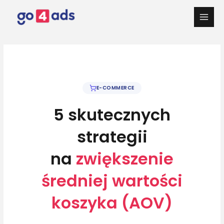
Przejdź
do
Main
treści
Men
E-COMMERCE
5 skutecznych
strategii
na
zwiększenie
średniej wartości
koszyka (AOV)