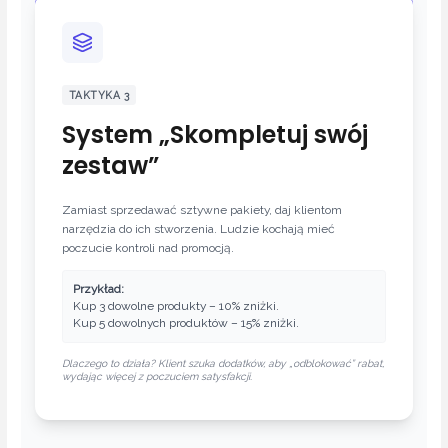
TAKTYKA 3
System „Skompletuj swój
zestaw”
Zamiast sprzedawać sztywne pakiety, daj klientom
narzędzia do ich stworzenia. Ludzie kochają mieć
poczucie kontroli nad promocją.
Przykład:
Kup 3 dowolne produkty – 10% zniżki.
Kup 5 dowolnych produktów – 15% zniżki.
Dlaczego to działa? Klient szuka dodatków, aby „odblokować” rabat,
wydając więcej z poczuciem satysfakcji.